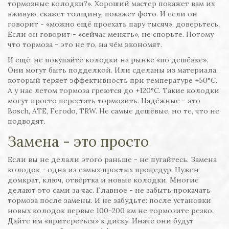
тормозные колодки?». Хороший мастер покажет вам их
вживую, скажет толщину, покажет фото. И если он
говорит - «можно ещё проехать пару тысяч», доверьтесь.
Если он говорит - «сейчас менять», не спорьте. Потому
что тормоза - это не то, на чём экономят.
И ещё: не покупайте колодки на рынке «по дешёвке».
Они могут быть подделкой. Или сделаны из материала,
который теряет эффективность при температуре +50°C.
А у нас летом тормоза греются до +120°C. Такие колодки
могут просто перестать тормозить. Надёжные - это
Bosch, ATE, Ferodo, TRW. Не самые дешёвые, но те, что не
подводят.
Замена - это просто
Если вы не делали этого раньше - не пугайтесь. Замена
колодок - одна из самых простых процедур. Нужен
домкрат, ключ, отвёртка и новые колодки. Многие
делают это сами за час. Главное - не забыть прокачать
тормоза после замены. И не забудьте: после установки
новых колодок первые 100-200 км не тормозите резко.
Дайте им «притереться» к диску. Иначе они будут