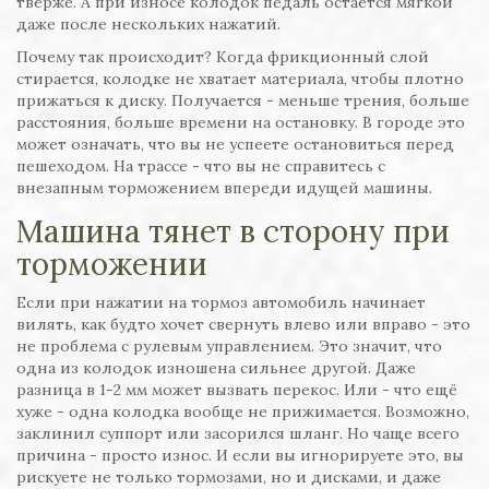
твёрже. А при износе колодок педаль остаётся мягкой
даже после нескольких нажатий.
Почему так происходит? Когда фрикционный слой
стирается, колодке не хватает материала, чтобы плотно
прижаться к диску. Получается - меньше трения, больше
расстояния, больше времени на остановку. В городе это
может означать, что вы не успеете остановиться перед
пешеходом. На трассе - что вы не справитесь с
внезапным торможением впереди идущей машины.
Машина тянет в сторону при
торможении
Если при нажатии на тормоз автомобиль начинает
вилять, как будто хочет свернуть влево или вправо - это
не проблема с рулевым управлением. Это значит, что
одна из колодок изношена сильнее другой. Даже
разница в 1-2 мм может вызвать перекос. Или - что ещё
хуже - одна колодка вообще не прижимается. Возможно,
заклинил суппорт или засорился шланг. Но чаще всего
причина - просто износ. И если вы игнорируете это, вы
рискуете не только тормозами, но и дисками, и даже