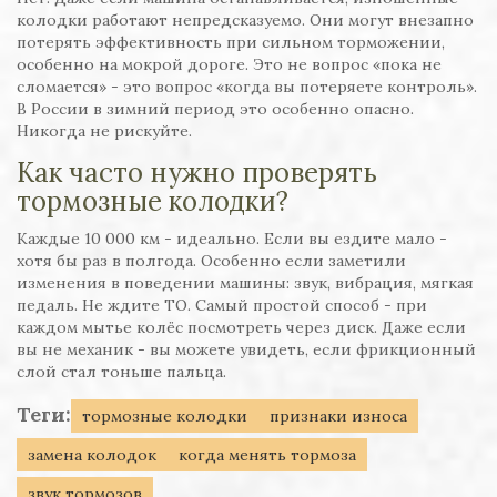
колодки работают непредсказуемо. Они могут внезапно
потерять эффективность при сильном торможении,
особенно на мокрой дороге. Это не вопрос «пока не
сломается» - это вопрос «когда вы потеряете контроль».
В России в зимний период это особенно опасно.
Никогда не рискуйте.
Как часто нужно проверять
тормозные колодки?
Каждые 10 000 км - идеально. Если вы ездите мало -
хотя бы раз в полгода. Особенно если заметили
изменения в поведении машины: звук, вибрация, мягкая
педаль. Не ждите ТО. Самый простой способ - при
каждом мытье колёс посмотреть через диск. Даже если
вы не механик - вы можете увидеть, если фрикционный
слой стал тоньше пальца.
Теги:
тормозные колодки
признаки износа
замена колодок
когда менять тормоза
звук тормозов