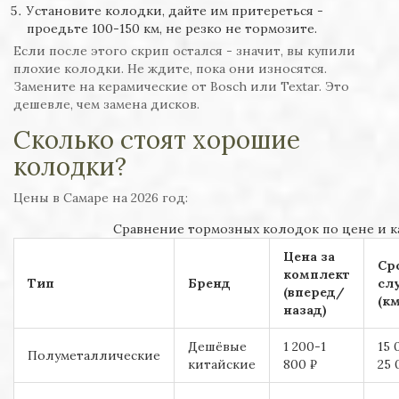
Установите колодки, дайте им притереться -
проедьте 100-150 км, не резко не тормозите.
Если после этого скрип остался - значит, вы купили
плохие колодки. Не ждите, пока они износятся.
Замените на керамические от Bosch или Textar. Это
дешевле, чем замена дисков.
Сколько стоят хорошие
колодки?
Цены в Самаре на 2026 год:
Сравнение тормозных колодок по цене и к
Цена за
Ср
комплект
Тип
Бренд
сл
(вперед/
(км
назад)
Дешёвые
1 200-1
15 
Полуметаллические
китайские
800 ₽
25 