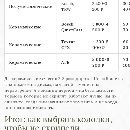
Bosch,
2 500-3
30 
Полуметаллические
TRW
200 ₽
40 
Bosch
3 800-4
50
Керамические
QuietCast
500 ₽
70
Textar
4 200-5
60
Керамические
CFX
000 ₽
80
5 000-6
70
Керамические
ATE
200 ₽
10
Да, керамические стоят в 2-3 раза дороже. Но за 5 лет вы
сэкономите на дисках, на частой замене и на
нервотрёпке. А в зимний период - на безопасности.
Тормоза, которые не скрипят, работают лучше. Вы их
слышите, когда они начинают тормозить. А не когда
они начинают визжать.
Итог: как выбрать колодки,
чтобы не скрипели