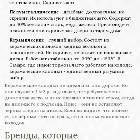
что токсичны. Скрипят часто.
Полуметаллические
- дешёвые, долговечные, но
скрипят. Их используют в бюджетных авто. Содержат
до 40% металла - сталь, медь, железо. При холоде и
влажности они скрипят как двери в старом доме.
Керамические
- лучший выбор. Состоят из
керамических волокон, медных волокон и
наполнителей. Не скрипят, не пылят, не изнашивают
диски. Работают стабильно от -30°C до +150°C. В
Самаре, где зимой тормоза часто работают на холоде,
керамические колодки - единственный разумный
выбор.
Керамические колодки не идеальны: они дороже. Но
они служат в 1,5-2 раза дольше, не требуют замены
дисков так часто, и их не слышно в тишине утром, когда
вы выезжаете с подъезда. Плюс - они не оставляют
чёрных следов на дисках. Если вы видите, что колесо
стало чёрным - это не грязь, это износ металлических
колодок.
Бренды, которые