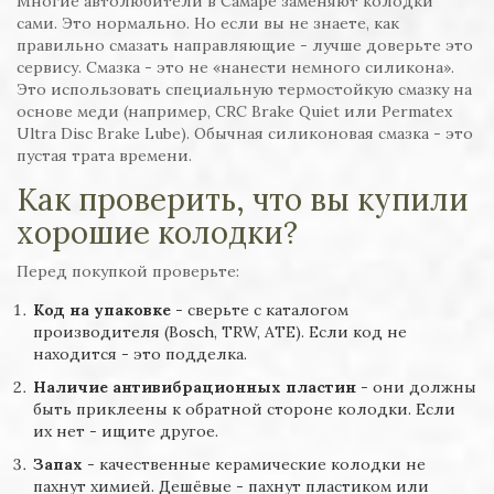
Многие автолюбители в Самаре заменяют колодки
сами. Это нормально. Но если вы не знаете, как
правильно смазать направляющие - лучше доверьте это
сервису. Смазка - это не «нанести немного силикона».
Это использовать специальную термостойкую смазку на
основе меди (например, CRC Brake Quiet или Permatex
Ultra Disc Brake Lube). Обычная силиконовая смазка - это
пустая трата времени.
Как проверить, что вы купили
хорошие колодки?
Перед покупкой проверьте:
Код на упаковке
- сверьте с каталогом
производителя (Bosch, TRW, ATE). Если код не
находится - это подделка.
Наличие антивибрационных пластин
- они должны
быть приклеены к обратной стороне колодки. Если
их нет - ищите другое.
Запах
- качественные керамические колодки не
пахнут химией. Дешёвые - пахнут пластиком или