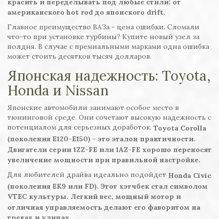
красить и переделывать под любые стили: от
американского hot rod до японского drift.
Главное преимущество ВАЗа - цена ошибки. Сломали
что-то при установке турбины? Купите новый узел за
полдня. В случае с премиальными марками одна ошибка
может стоить десятков тысяч долларов.
Японская надежность: Toyota,
Honda и Nissan
Японские автомобили занимают особое место в
тюнинговой среде. Они сочетают высокую надежность с
потенциалом для серьезных доработок.
Toyota Corolla
(поколения E120-E150) - это эталон практичности.
Двигатели серии 1ZZ-FE или 1AZ-FE хорошо переносят
увеличение мощности при правильной настройке.
Для любителей драйва идеально подойдет
Honda Civic
(поколения EK9 или FD). Этот хэтчбек стал символом
VTEC культуры. Легкий вес, мощный мотор и
отличная управляемость делают его фаворитом на
треках и улицах.