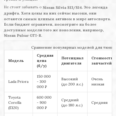
Не стоит забывать о
. Это легенда
Nissan Silvia S13/S14
дрифта. Хотя цены на них сейчас высоки, они
остаются самым ценным активом в мире автоспорта.
Если бюджет ограничен, посмотрите на более
доступные модели того же поколения, например,
Nissan Pulsar GTI-R.
Сравнение популярных моделей для тюнин
Средняя
Потенциал
Стоимость
Модель
цена
двигателя
запчастей
(б/у)
150 000
Высокий
Очень
Lada Priora
- 300
(до 200 л.с.)
низкая
000 ₽
Toyota
600 000
Средний
Corolla
- 900
Средняя
(до 180 л.с.)
(E120)
000 ₽