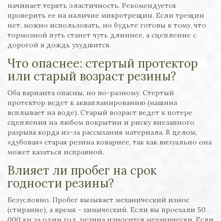
начинает терять эластичность. Рекомендуется
проверить ее на наличие микротрещин. Если трещин
нет, можно использовать, но будьте готовы к тому, что
тормозной путь станет чуть длиннее, а сцепление с
дорогой в дождь ухудшится.
Что опаснее: стертый протектор
или старый возраст резины?
Оба варианта опасны, но по-разному. Стертый
протектор ведет к аквапланированию (машина
всплывает на воде). Старый возраст ведет к потере
сцепления на любом покрытии и риску внезапного
разрыва корда из-за рассыхания материала. В целом,
«дубовая» старая резина коварнее, так как визуально она
может казаться исправной.
Влияет ли пробег на срок
годности резины?
Безусловно. Пробег вызывает механический износ
(стирание), а время - химический. Если вы проехали 50
000 км за один год, резина износится механически. Если