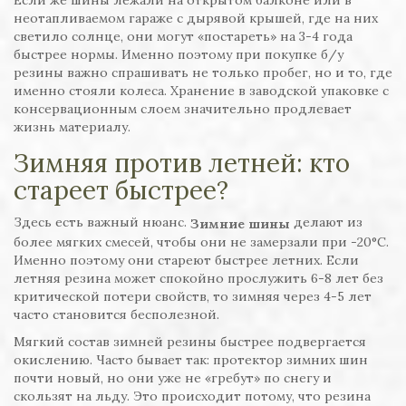
неотапливаемом гараже с дырявой крышей, где на них
светило солнце, они могут «постареть» на 3-4 года
быстрее нормы. Именно поэтому при покупке б/у
резины важно спрашивать не только пробег, но и то, где
именно стояли колеса. Хранение в заводской упаковке с
консервационным слоем значительно продлевает
жизнь материалу.
Зимняя против летней: кто
стареет быстрее?
Здесь есть важный нюанс.
делают из
Зимние шины
более мягких смесей, чтобы они не замерзали при -20°C.
Именно поэтому они стареют быстрее летних. Если
летняя резина может спокойно прослужить 6-8 лет без
критической потери свойств, то зимняя через 4-5 лет
часто становится бесполезной.
Мягкий состав зимней резины быстрее подвергается
окислению. Часто бывает так: протектор зимних шин
почти новый, но они уже не «гребут» по снегу и
скользят на льду. Это происходит потому, что резина