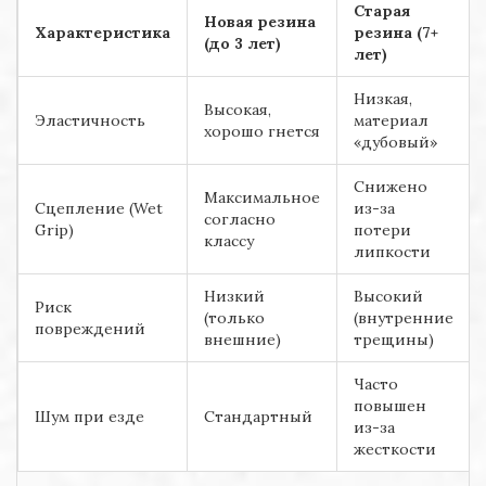
Старая
Новая резина
Характеристика
резина (7+
(до 3 лет)
лет)
Низкая,
Высокая,
Эластичность
материал
хорошо гнется
«дубовый»
Снижено
Максимальное
Сцепление (Wet
из-за
согласно
Grip)
потери
классу
липкости
Низкий
Высокий
Риск
(только
(внутренние
повреждений
внешние)
трещины)
Часто
повышен
Шум при езде
Стандартный
из-за
жесткости