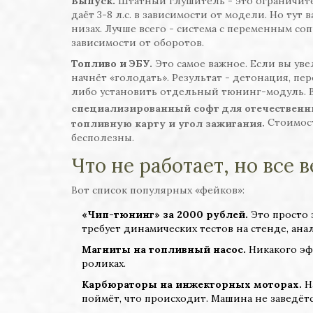
Выпуск.
Штатный глушитель - это ограничите
даёт 3-8 л.с. в зависимости от модели. Но ту
низах. Лучше всего - система с переменным со
зависимости от оборотов.
Топливо и ЭБУ.
Это самое важное. Если вы уве
начнёт «голодать». Результат - детонация, п
либо установить отдельный тюнинг-модуль. В
специализированный софт для отечественн
Стоимост
.
топливную карту и угол зажигания
бесполезны.
Что не работает, но все в
Вот список популярных «фейков»:
«Чип-тюнинг» за 2000 рублей.
Это просто 
требует динамических тестов на стенде, ана
Магниты на топливный насос.
Никакого эф
роликах.
Карбюраторы на инжекторных моторах.
Н
поймёт, что происходит. Машина не заведётс