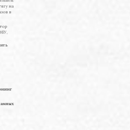
лением
тягу на
азов в
отор
ЭБУ,
оить
юнинг
ламных