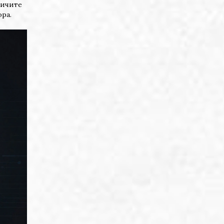
личите
ра.