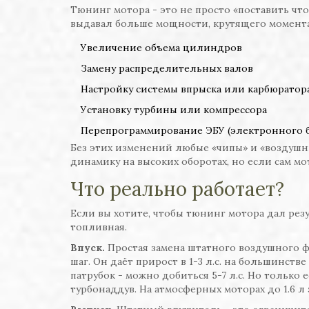
Тюнинг мотора - это не просто «поставить что
выдавал больше мощности, крутящего момента 
Увеличение объема цилиндров
Замену распределительных валов
Настройку системы впрыска или карбюратор
Установку турбины или компрессора
Перепрограммирование ЭБУ (электронного б
Без этих изменений любые «чипы» и «воздушн
динамику на высоких оборотах, но если сам мот
Что реально работает?
Если вы хотите, чтобы тюнинг мотора дал резу
топливная.
Впуск.
Простая замена штатного воздушного ф
шаг. Он даёт прирост в 1-3 л.с. на большинст
патрубок - можно добиться 5-7 л.с. Но только
турбонаддув. На атмосферных моторах до 1.6 л