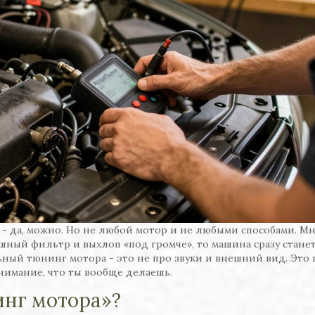
- да, можно. Но не любой мотор и не любыми способами. М
шный фильтр и выхлоп «под громче», то машина сразу стане
льный тюнинг мотора - это не про звуки и внешний вид. Это 
нимание, что ты вообще делаешь.
инг мотора»?