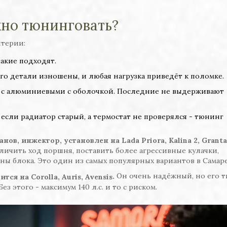
но тюнинговать?
итерии:
такие подходят.
го детали изношены, и любая нагрузка приведёт к поломке.
е с алюминиевыми с оболочкой. Последние не выдерживают
 если радиатор старый, а термостат не проверялся - тюнинг
панов, инжектор, установлен на Lada Priora, Kalina 2, Granta
ичить ход поршня, поставить более агрессивные кулачки,
мены блока. Это один из самых популярных вариантов в Самаре
Он очень надёжный, но его 
.
ится на Corolla, Auris, Avensis
з этого - максимум 140 л.с. и то с риском.