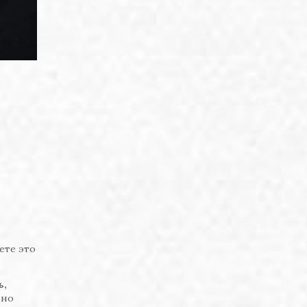
ете это
ь,
 но