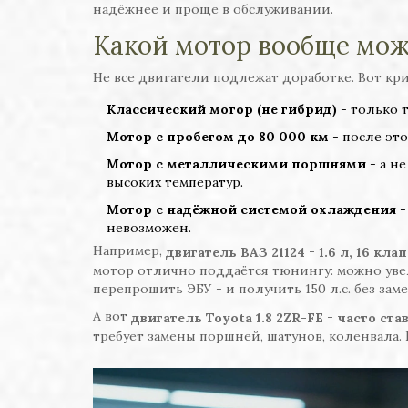
надёжнее и проще в обслуживании.
Какой мотор вообще мож
Не все двигатели подлежат доработке. Вот кр
Классический мотор (не гибрид)
- только 
Мотор с пробегом до 80 000 км
- после это
Мотор с металлическими поршнями
- а н
высоких температур.
Мотор с надёжной системой охлаждения
-
невозможен.
Например,
-
двигатель ВАЗ 21124
1.6 л, 16 кла
мотор отлично поддаётся тюнингу: можно увел
перепрошить ЭБУ - и получить 150 л.с. без за
А вот
-
двигатель Toyota 1.8 2ZR-FE
часто став
требует замены поршней, шатунов, коленвала. Бе