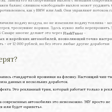
ль. Замена его на спортивный выхлоп с меньшим сопротив
т важен баланс: слишком «свободный» выхлоп может ухудшить 
противлением, как у BMW или Audi. Они управляют потоком г
личили подачу воздуха, но не изменили подачу топлива - м
ерегрев, треснувшие поршни. Здесь нужно либо перепрошить 
 Самаре многие делают это через
-
FlashTuner
ых и корейских автомобилей, позволяющий точно настр
ь - от 12 000 рублей, но без этого любые другие доработки
ерят?
запись стандартной прошивки на флешку. Настоящий чип-т
лиза данных и нескольких доработок.
фекта. Это рекламный трюк, который работает только в рек
а современных автомобилях это невозможно. ЭБУ просто не
я или будет «хрипеть».