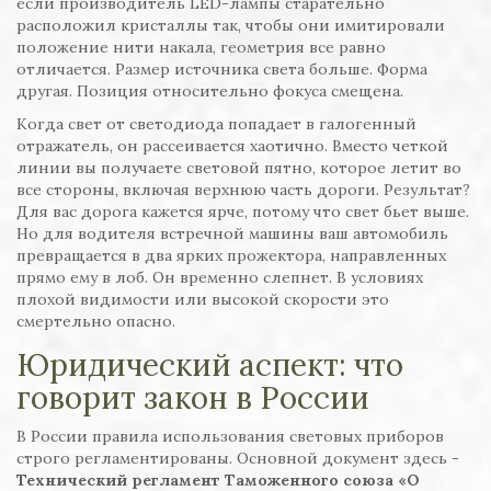
если производитель LED-лампы старательно
расположил кристаллы так, чтобы они имитировали
положение нити накала, геометрия все равно
отличается. Размер источника света больше. Форма
другая. Позиция относительно фокуса смещена.
Когда свет от светодиода попадает в галогенный
отражатель, он рассеивается хаотично. Вместо четкой
линии вы получаете световой пятно, которое летит во
все стороны, включая верхнюю часть дороги. Результат?
Для вас дорога кажется ярче, потому что свет бьет выше.
Но для водителя встречной машины ваш автомобиль
превращается в два ярких прожектора, направленных
прямо ему в лоб. Он временно слепнет. В условиях
плохой видимости или высокой скорости это
смертельно опасно.
Юридический аспект: что
говорит закон в России
В России правила использования световых приборов
строго регламентированы. Основной документ здесь -
Технический регламент Таможенного союза «О