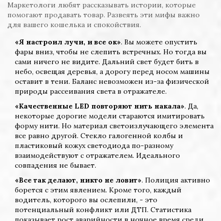
Маркетологи любят рассказывать истории, которые
помогают продавать товар. Развеять эти мифы важно
для вашего кошелька и спокойствия.
«Я настроил лучи, и все ок»
. Вы можете опустить
фары вниз, чтобы не слепить встречных. Но тогда вы
сами ничего не видите. Дальний свет будет бить в
небо, освещая деревья, а дорогу перед носом машины
оставит в тени. Баланс невозможен из-за физической
природы рассеивания света в отражателе.
«Качественные LED повторяют нить накала»
. Да,
некоторые дорогие модели стараются имитировать
форму нити. Но материал светоизлучающего элемента
все равно другой. Стекло галогенной колбы и
пластиковый кожух светодиода по-разному
взаимодействуют с отражателем. Идеального
совпадения не бывает.
«Все так делают, никто не ловит»
. Полиция активно
борется с этим явлением. Кроме того, каждый
водитель, которого вы ослепили, - это
потенциальный конфликт или ДТП. Статистика
показывает рост аварийности в ночное время среди