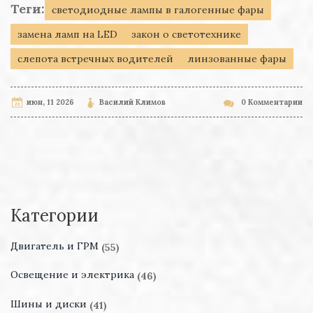
Теги:
светодиодные лампы в галогенные фары
замена ламп на LED
закон о светотехнике
слепота встречных водителей
линзованные фары
июн, 11 2026
Василий Климов
0 Комментарии
Категории
Двигатель и ГРМ
(55)
Освещение и электрика
(46)
Шины и диски
(41)