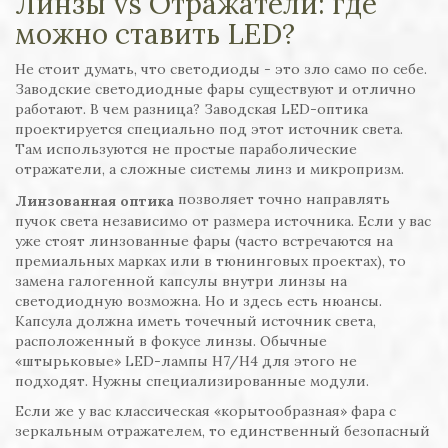
Линзы vs Отражатели: где
можно ставить LED?
Не стоит думать, что светодиоды - это зло само по себе.
Заводские светодиодные фары существуют и отлично
работают. В чем разница? Заводская LED-оптика
проектируется специально под этот источник света.
Там используются не простые параболические
отражатели, а сложные системы линз и микропризм.
позволяет точно направлять
Линзованная оптика
пучок света независимо от размера источника. Если у вас
уже стоят линзованные фары (часто встречаются на
премиальных марках или в тюнинговых проектах), то
замена галогенной капсулы внутри линзы на
светодиодную возможна. Но и здесь есть нюансы.
Капсула должна иметь точечный источник света,
расположенный в фокусе линзы. Обычные
«штырьковые» LED-лампы H7/H4 для этого не
подходят. Нужны специализированные модули.
Если же у вас классическая «корытообразная» фара с
зеркальным отражателем, то единственный безопасный