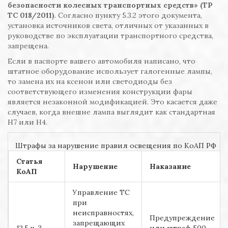
безопасности колесных транспортных средств» (ТР
ТС 018/2011)
. Согласно пункту 5.3.2 этого документа,
установка источников света, отличных от указанных в
руководстве по эксплуатации транспортного средства,
запрещена.
Если в паспорте вашего автомобиля написано, что
штатное оборудование использует галогенные лампы,
то замена их на ксенон или светодиоды без
соответствующего изменения конструкции фары
является незаконной модификацией. Это касается даже
случаев, когда внешне лампа выглядит как стандартная
H7 или H4.
Штрафы за нарушение правил освещения по КоАП РФ
Статья
Нарушение
Наказание
КоАП
Управление ТС
при
неисправностях,
Предупреждение
запрещающих
12.5 ч. 3
или штраф 500