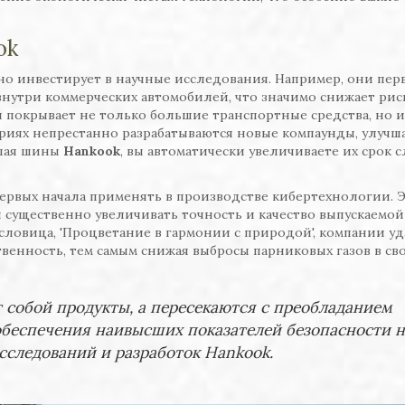
ok
но инвестирует в научные исследования. Например, они пе
внутри коммерческих автомобилей, что значимо снижает рис
 покрывает не только большие транспортные средства, но и
риях непрестанно разрабатываются новые компаунды, улуч
упая шины
Hankook
, вы автоматически увеличиваете их срок 
первых начала применять в производстве кибертехнологии. 
и существенно увеличивать точность и качество выпускаемой
словица, 'Процветание в гармонии с природой', компании уд
венность, тем самым снижая выбросы парниковых газов в св
собой продукты, а пересекаются с преобладанием
обеспечения наивысших показателей безопасности н
исследований и разработок Hankook.