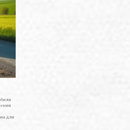
обиля
ления
на для