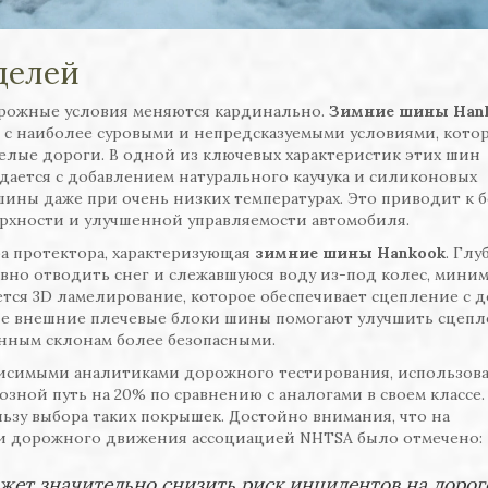
делей
орожные условия меняются кардинально.
Зимние шины Han
я с наиболее суровыми и непредсказуемыми условиями, кото
лые дороги. В одной из ключевых характеристик этих шин
здается с добавлением натурального каучука и силиконовых
ины даже при очень низких температурах. Это приводит к 
рхности и улучшенной управляемости автомобиля.
ра протектора, характеризующая
зимние шины Hankook
. Глу
вно отводить снег и слежавшуюся воду из-под колес, мини
ется 3D ламелирование, которое обеспечивает сцепление с 
ые внешние плечевые блоки шины помогают улучшить сцепл
енным склонам более безопасными.
исимыми аналитиками дорожного тестирования, использов
зной путь на 20% по сравнению с аналогами в своем классе.
льзу выбора таких покрышек. Достойно внимания, что на
и дорожного движения ассоциацией NHTSA было отмечено:
ет значительно снизить риск инцидентов на дорог