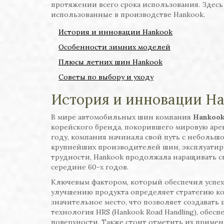
протяжении всего срока использования. Здесь
использованные в производстве Hankook.
История и инновации Hankook
Особенности зимних моделей
Плюсы летних шин Hankook
Советы по выбору и уходу
История и инновации H
В мире автомобильных шин компания
Hankoo
корейского бренда, покорившего мировую арен
году, компания начинала свой путь с небольшо
крупнейших производителей шин, эксплуатиру
трудности, Hankook продолжала наращивать с
середине 60-х годов.
Ключевым фактором, который обеспечил успех
улучшению продукта определяет стратегию ко
значительное место, что позволяет создавать
технология HRS (Hankook Road Handling), обе
поверхности. Также стоит отметить их примен