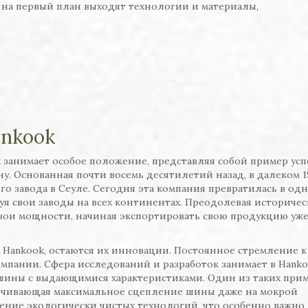
 на первый план выходят технологии и материалы,
ankook
k
занимает особое положение, представляя собой пример ус
у. Основанная почти восемь десятилетий назад, в далеком 1
го завода в Сеуле. Сегодня эта компания превратилась в одн
я свои заводы на всех континентах. Преодолевая историчес
вои мощности, начиная экспортировать свою продукцию уже
 Hankook, остаются их инновации. Постоянное стремление к
мпании. Сфера исследований и разработок занимает в Hank
 шины с выдающимися характеристиками. Один из таких прим
спечивающая максимальное сцепление шины даже на мокрой
ение экологически чистых технологий, что особенно важно 