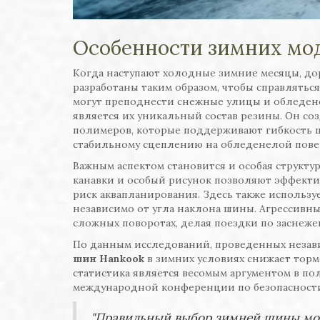
Особенности зимних мо
Когда наступают холодные зимние месяцы, д
разработаны таким образом, чтобы справлятьс
могут преподнести снежные улицы и обледене
является их уникальный состав резины. Он со
полимеров, которые поддерживают гибкость ш
стабильному сцеплению на обледенелой пове
Важным аспектом становится и особая структу
канавки и особый рисунок позволяют эффекти
риск аквапланирования. Здесь также использу
независимо от угла наклона шины. Агрессивн
сложных поворотах, делая поездки по заснеж
По данным исследований, проведенных незав
шин Hankook
в зимних условиях снижает тормо
статистика является весомым аргументом в по
международной конференции по безопасност
"Правильный выбор зимней шины мож