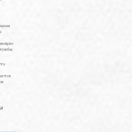
рвыми
к
шающие
службы
Это
ается
ои
а