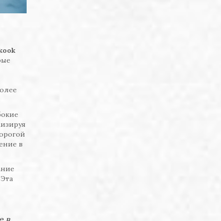
kook
рые
более
бокие
мизируя
дорогой
ение в
ание
 Эта
е в