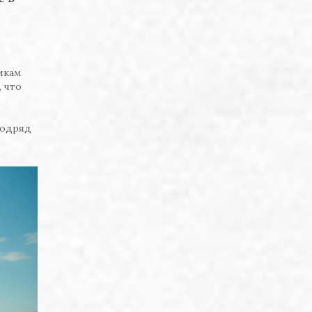
икам
 что
подряд