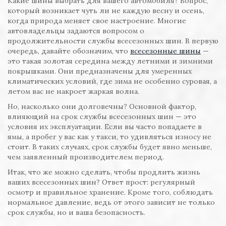
Какие шины выбрать для вашего автомобиля? Вопрос,
который возникает чуть ли не каждую весну и осень,
когда природа меняет свое настроение. Многие
автовладельцы задаются вопросом о
продолжительности службы всесезонных шин. В первую
очередь, давайте обозначим, что
всесезонные шины
—
это такая золотая середина между летними и зимними
покрышками. Они предназначены для умеренных
климатических условий, где зима не особенно суровая, а
летом вас не накроет жаркая волна.
Но, насколько они долговечны? Основной фактор,
влияющий на срок службы всесезонных шин — это
условия их эксплуатации. Если вы часто попадаете в
ямы, а пробег у вас как у такси, то удивляться износу не
стоит. В таких случаях, срок службы будет явно меньше,
чем заявленный производителем период.
Итак, что же можно сделать, чтобы продлить жизнь
ваших всесезонных шин? Ответ прост: регулярный
осмотр и правильное хранение. Кроме того, соблюдать
нормальное давление, ведь от этого зависит не только
срок службы, но и ваша безопасность.