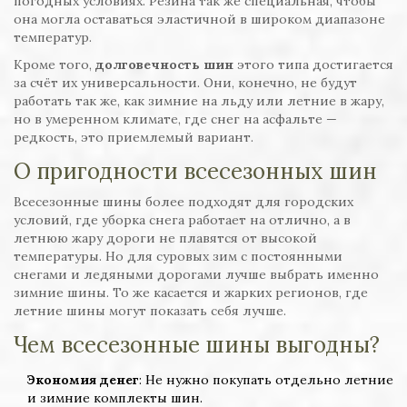
погодных условиях. Резина так же специальная, чтобы
она могла оставаться эластичной в широком диапазоне
температур.
Кроме того,
долговечность шин
этого типа достигается
за счёт их универсальности. Они, конечно, не будут
работать так же, как зимние на льду или летние в жару,
но в умеренном климате, где снег на асфальте —
редкость, это приемлемый вариант.
О пригодности всесезонных шин
Всесезонные шины более подходят для городских
условий, где уборка снега работает на отлично, а в
летнюю жару дороги не плавятся от высокой
температуры. Но для суровых зим с постоянными
снегами и ледяными дорогами лучше выбрать именно
зимние шины. То же касается и жарких регионов, где
летние шины могут показать себя лучше.
Чем всесезонные шины выгодны?
Экономия денег
: Не нужно покупать отдельно летние
и зимние комплекты шин.