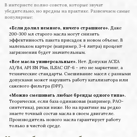
В интернете полно советов, которые звучат
убедительно, но вредны на практике. Развенчаем самые
популярные:
«Если долил немного, ничего страшного».
Даже
200-300 мл старого масла могут снизить
эффективность пакета присадок в новом объеме. В
маленьком картере (например, 3-4 литра) процент
загрязнения будет значительным.
«Все масла универсальные».
Нет. Допуски ACEA
A3/B4, API SN Plus, ILSAC GF-6 - это не маркетинг, а
технические стандарты. Смешивание масел с разными
допусками может нарушить работу катализатора или
сажевого фильтра (DPF).
«Можно смешивать любые бренды одного типа».
Теорически, если база одинаковая (например, PAO-
синтетика), риски ниже. Но на практике вы редко
знаете точный состав масла в своем двигателе.
Производитель нового масла гарантирует работу
только в чистой среде.