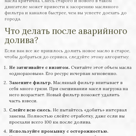
масла критична. Смесь старого и нового в таком
двигателе может привести к засорению масляного
фильтра и каналов быстрее, чем вы успеете доехать до
города.
Что делать после аварийного
долива?
Если вам все же пришлось долить новое масло в старое,
чтобы добраться до сервиса, следуйте этому алгоритму:
Не затягивайте с визитом.
Считайте этот объем масла
«одноразовым». Его ресурс исчерпан мгновенно.
Замените фильтр.
Масляный фильтр впитывает в
себя много грязи. При смешивании масел нагрузка на
него возрастает. Новый фильтр поможет удалить
часть взвеси.
Слейте всю смесь.
Не пытайтесь «добить» интервал
замены. Полностью слейте отработку, даже если вы
проехали всего 100 км после долива.
Используйте промывку с осторожностью.