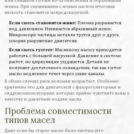
или слишком густым из-за окисления и образования
шлама. При смешивании с новым маслом итоговая
вязкость становится непредсказуемой.
Если смесь становится жиже:
Пленка разрывается
под давлением. Начинается абразивный износ.
Микроscopic частицы металла трутся друг о друга,
ускоряя разрушение двигателя.
Если смесь густеет:
Масляному насосу приходится
работать с большей нагрузкой. Давление в системе
растет, но циркуляция ухудшается. Детали не
получают достаточного охлаждения, так как густое
масло медленнее течет через узкие каналы.
В обоих случаях риск поломки возрастает. Особенно
критично это для двигателей с фазорегуляторами и
гидрокомпенсаторами, которые крайне чувствительны к
качеству и давлению подачи масла.
Проблема совместимости
типов масел
Даже если бы старое масло было чистым (что