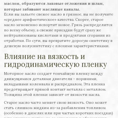
маслом, образуются лаковые отложения и шлам,
которые забивают масляные каналы.
Если вы зальете свежее масло в грязное, вы не получите
«среднее арифметическое» качества. Скорее, старое
масло мгновенно испортит новое. Грязь распределится
по всему объему, а свежие присадки будут сразу же
нейтрализованы кислотами и продуктами сгорания из
отработки. По сути, вы превратите дорогую синтетику в
дешевую полусинтетику с плохими характеристиками.
Влияние на вязкость и
гидродинамическую пленку
Моторное масло создает тончайшую пленку между
движущимися деталями двигателя - поршнями,
вкладышами коленвала и распредвалом. Эта пленка
предотвращает прямой контакт металла с металлом.
Толщина этой пленки зависит от вязкости масла.
Старое масло часто меняет свою вязкость. Оно может
стать слишком жидким из-за разбавления топливом
(особенно в дизелях или при частых коротких поездках)