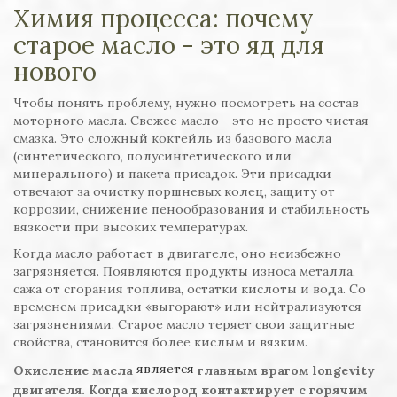
Химия процесса: почему
старое масло - это яд для
нового
Чтобы понять проблему, нужно посмотреть на состав
моторного масла. Свежее масло - это не просто чистая
смазка. Это сложный коктейль из базового масла
(синтетического, полусинтетического или
минерального) и пакета присадок. Эти присадки
отвечают за очистку поршневых колец, защиту от
коррозии, снижение пенообразования и стабильность
вязкости при высоких температурах.
Когда масло работает в двигателе, оно неизбежно
загрязняется. Появляются продукты износа металла,
сажа от сгорания топлива, остатки кислоты и вода. Со
временем присадки «выгорают» или нейтрализуются
загрязнениями. Старое масло теряет свои защитные
свойства, становится более кислым и вязким.
является
Окисление масла
главным врагом longevity
двигателя. Когда кислород контактирует с горячим