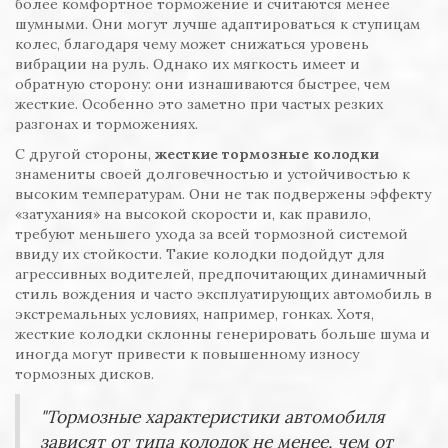
более комфортное торможение и считаются менее
шумными. Они могут лучше адаптироваться к ступицам
колес, благодаря чему может снижаться уровень
вибрации на руль. Однако их мягкость имеет и
обратную сторону: они изнашиваются быстрее, чем
жесткие. Особенно это заметно при частых резких
разгонах и торможениях.
С другой стороны,
жесткие тормозные колодки
знамениты своей долговечностью и устойчивостью к
высоким температурам. Они не так подвержены эффекту
«затухания» на высокой скорости и, как правило,
требуют меньшего ухода за всей тормозной системой
ввиду их стойкости. Такие колодки подойдут для
агрессивных водителей, предпочитающих динамичный
стиль вождения и часто эксплуатирующих автомобиль в
экстремальных условиях, например, гонках. Хотя,
жесткие колодки склонны генерировать больше шума и
иногда могут привести к повышенному износу
тормозных дисков.
"Тормозные характеристики автомобиля
зависят от типа колодок не менее, чем от