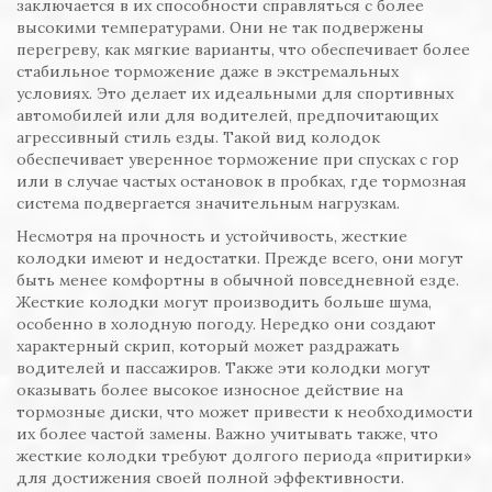
заключается в их способности справляться с более
высокими температурами. Они не так подвержены
перегреву, как мягкие варианты, что обеспечивает более
стабильное торможение даже в экстремальных
условиях. Это делает их идеальными для спортивных
автомобилей или для водителей, предпочитающих
агрессивный стиль езды. Такой вид колодок
обеспечивает уверенное торможение при спусках с гор
или в случае частых остановок в пробках, где тормозная
система подвергается значительным нагрузкам.
Несмотря на прочность и устойчивость, жесткие
колодки имеют и недостатки. Прежде всего, они могут
быть менее комфортны в обычной повседневной езде.
Жесткие колодки могут производить больше шума,
особенно в холодную погоду. Нередко они создают
характерный скрип, который может раздражать
водителей и пассажиров. Также эти колодки могут
оказывать более высокое износное действие на
тормозные диски, что может привести к необходимости
их более частой замены. Важно учитывать также, что
жесткие колодки требуют долгого периода «притирки»
для достижения своей полной эффективности.