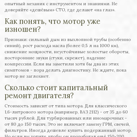
опытный механик с инструментом и знаниями. Не
доверяйте «дешёвым» СТО, где делают «на глаз».
Как понять, что мотор уже
изношен?
Признаки: сильный дым из выхлопной трубы (особенно
синий), рост расхода масла (более 0,5 л на 1000 км),
снижение мощности, неустойчивые холостые обороты,
посторонние звуки (стуки, скрежет), падение
компрессии. Если вы заметили хотя бы два из этих
симптомов - пора делать диагностику. Не ждите, пока
мотор не заглохнет.
Сколько стоит капитальный
ремонт двигателя?
Стоимость зависит от типа мотора. Для классического
1,6-литрового мотора (например, ВАЗ 2112) - от 35 до 60
тысяч рублей. Для турбированных или иномарочных -
от 80 до 150 тысяч. Это не включает замену ГРМ, свечей,
фильтров. Иногда дешевле купить подержанный мотор.
Но если вы хотите, чтобы он проработал ещё 150-200