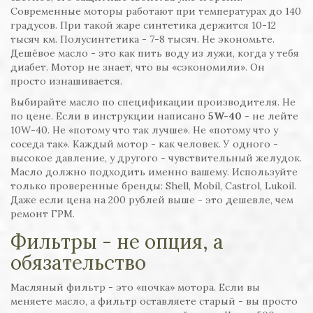
Современные моторы работают при температурах до 140
градусов. При такой жаре синтетика держится 10-12
тысяч км. Полусинтетика - 7-8 тысяч. Не экономьте.
Дешёвое масло - это как пить воду из лужи, когда у тебя
диабет. Мотор не знает, что вы «сэкономили». Он
просто изнашивается.
Выбирайте масло по спецификации производителя. Не
по цене. Если в инструкции написано
5W-40
- не лейте
10W-40. Не «потому что так лучше». Не «потому что у
соседа так». Каждый мотор - как человек. У одного -
высокое давление, у другого - чувствительный желудок.
Масло должно подходить именно вашему. Используйте
только проверенные бренды: Shell, Mobil, Castrol, Lukoil.
Даже если цена на 200 рублей выше - это дешевле, чем
ремонт ГРМ.
Фильтры - не опция, а
обязательство
Масляный фильтр - это «почка» мотора. Если вы
меняете масло, а фильтр оставляете старый - вы просто