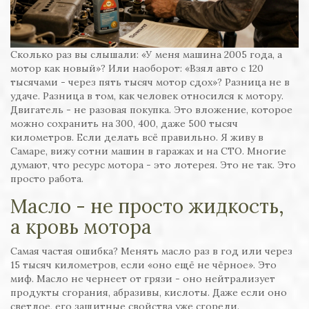
Сколько раз вы слышали: «У меня машина 2005 года, а
мотор как новый»? Или наоборот: «Взял авто с 120
тысячами - через пять тысяч мотор сдох»? Разница не в
удаче. Разница в том, как человек относился к мотору.
Двигатель - не разовая покупка. Это вложение, которое
можно сохранить на 300, 400, даже 500 тысяч
километров. Если делать всё правильно. Я живу в
Самаре, вижу сотни машин в гаражах и на СТО. Многие
думают, что ресурс мотора - это лотерея. Это не так. Это
просто работа.
Масло - не просто жидкость,
а кровь мотора
Самая частая ошибка? Менять масло раз в год или через
15 тысяч километров, если «оно ещё не чёрное». Это
миф. Масло не чернеет от грязи - оно нейтрализует
продукты сгорания, абразивы, кислоты. Даже если оно
светлое, его защитные свойства уже сгорели.