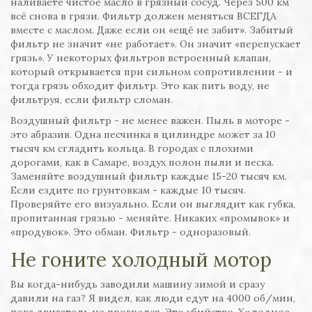
наливаете чистое масло в грязный сосуд. Через 500 км
всё снова в грязи. Фильтр должен меняться ВСЕГДА
вместе с маслом. Даже если он «ещё не забит». Забитый
фильтр не значит «не работает». Он значит «перепускает
грязь». У некоторых фильтров встроенный клапан,
который открывается при сильном сопротивлении - и
тогда грязь обходит фильтр. Это как пить воду, не
фильтруя, если фильтр сломан.
Воздушный фильтр - не менее важен. Пыль в моторе -
это абразив. Одна песчинка в цилиндре может за 10
тысяч км сгладить кольца. В городах с плохими
дорогами, как в Самаре, воздух полон пыли и песка.
Заменяйте воздушный фильтр каждые 15-20 тысяч км.
Если ездите по грунтовкам - каждые 10 тысяч.
Проверяйте его визуально. Если он выглядит как губка,
пропитанная грязью - меняйте. Никаких «промывок» и
«продувок». Это обман. Фильтр - одноразовый.
Не гоните холодный мотор
Вы когда-нибудь заводили машину зимой и сразу
давили на газ? Я видел, как люди едут на 4000 об/мин,