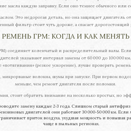
ие масла каждую заправку. Если оно темнее обычного или ест
слом. Это недорогая деталь, но она защищает двигатель от 
венный фильтр стоит чуть дороже, а спасает дорогостоящий 
РЕМЕНЬ ГРМ: КОГДА И КАК МЕНЯТЬ
РМ) соединяет коленчатый и распределительный валы. Если 
ителей указывают интервал замены от 60 000 до 100 000 км. 
е «потягивания» (резкое ускорение), лучше проверять ремень 
, микрорваные волокна, шумы при запуске. При первом подо
меньше, чем ремонт двигателя после поломки.
мня, стоит обратить внимание на несколько простых, но эф
оводите замену каждые 2‑3 года. Слишком старый антифриз 
нзиновых двигателей они работают 30 000‑50 000 км. Если 
аничивает приток воздуха, ухудшая мощность и повышая рас
чаще в пыльных регионах.