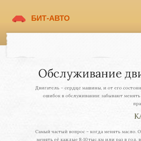
Обслуживание дви
Двигатель – сердце машины, и от его состоян
ошибок в обслуживании: забывают менять 
пра
К
Самый частый вопрос – когда менять масло. О
менять её каждые 8‑10 тыс. км или раз в год,