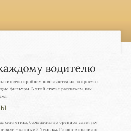
 каждому водителю
Большинство проблем появляются из‑за простых
ие фильтры. В этой статье расскажем, как
емя.
РЫ
 вас синтетика, большинство брендов советуют
нерале – каждые 5‑7 тыс. км. Главное правило: