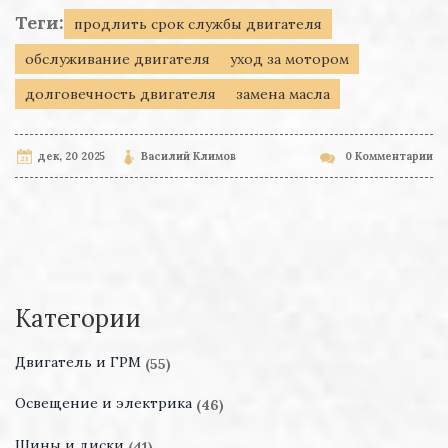
Теги:
продлить срок службы двигателя
обслуживание двигателя
уход за мотором
долговечность двигателя
замена масла
дек, 20 2025
Василий Климов
0 Комментарии
Категории
Двигатель и ГРМ
(55)
Освещение и электрика
(46)
Шины и диски
(41)