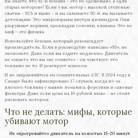
Вы знаете, что 92-й бензин - это не «дешёвый», а «для
старых моторов»? Если у вас мотор с высокой степенью
сжатия - 10,5 и выше - и вы заливаете 92-й, вы вызываете
детонацию. Это микровзрывы внутри цилиндров. Они
разрушают поршни, прокладки головки, клапана. Это не
миф - это физика.
Используйте бензин, который рекомендует
производитель. Если в руководстве написано «95», не
экономьте. Даже если вы ездите медленно. Двигатель
не «знает», что вы «не гоняете» - он чувствует, что
топливо не то. И реагирует износом.
И не заправляйтесь на сомнительных АЗС. В 2024 году в
Самаре было зафиксировано 17 случаев, когда из-за
плохого топлива у машин ломались форсунки и сажевые
фильтры. Даже если цена на 10 рублей ниже - не стоит
рисковать мотором.
Что не делать: мифы, которые
убивают мотор
Не «прогревайте» двигатель на холостых 15-20 минут.