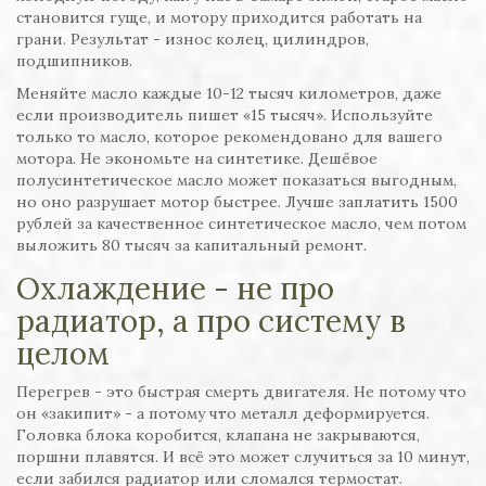
становится гуще, и мотору приходится работать на
грани. Результат - износ колец, цилиндров,
подшипников.
Меняйте масло каждые 10-12 тысяч километров, даже
если производитель пишет «15 тысяч». Используйте
только то масло, которое рекомендовано для вашего
мотора. Не экономьте на синтетике. Дешёвое
полусинтетическое масло может показаться выгодным,
но оно разрушает мотор быстрее. Лучше заплатить 1500
рублей за качественное синтетическое масло, чем потом
выложить 80 тысяч за капитальный ремонт.
Охлаждение - не про
радиатор, а про систему в
целом
Перегрев - это быстрая смерть двигателя. Не потому что
он «закипит» - а потому что металл деформируется.
Головка блока коробится, клапана не закрываются,
поршни плавятся. И всё это может случиться за 10 минут,
если забился радиатор или сломался термостат.