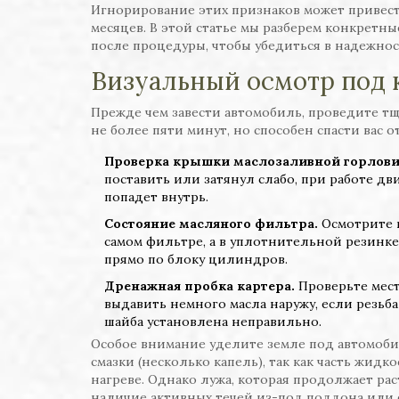
Игнорирование этих признаков может привест
месяцев. В этой статье мы разберем конкретны
после процедуры, чтобы убедиться в надежнос
Визуальный осмотр под 
Прежде чем завести автомобиль, проведите тщ
не более пяти минут, но способен спасти вас 
Проверка крышки маслозаливной горлов
поставить или затянул слабо, при работе дв
попадет внутрь.
Состояние масляного фильтра.
Осмотрите к
самом фильтре, а в уплотнительной резинке
прямо по блоку цилиндров.
Дренажная пробка картера.
Проверьте мест
выдавить немного масла наружу, если резьб
шайба установлена неправильно.
Особое внимание уделите земле под автомоби
смазки (несколько капель), так как часть жидк
нагреве. Однако лужа, которая продолжает ра
наличие активных течей из-под поддона или 