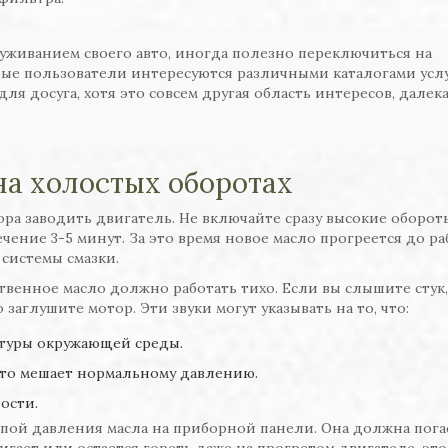
луживанием своего авто, иногда полезно переключиться на
рые пользователи интересуются различными каталогами услу
ля досуга, хотя это совсем другая область интересов, далека
на холостых оборотах
ра заводить двигатель. Не включайте сразу высокие оборот
ечение 3-5 минут. За это время новое масло прогреется до р
 системы смазки.
твенное масло должно работать тихо. Если вы слышите стук,
аглушите мотор. Эти звуки могут указывать на то, что:
атуры окружающей среды.
 что мешает нормальному давлению.
ости.
ой давления масла на приборной панели. Она должна пога
мигает или остается гореть даже на прогретом двигателе, это