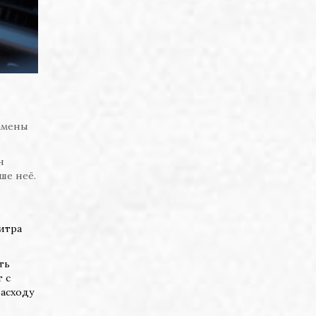
амены
н
ше неё.
итра
ть
 с
расходу