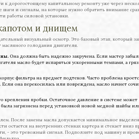
и к дорогостоящему капитальному ремонту уже через неско
е шаги и сигналы, на которые нужно обратить внимание сра
ти работы силовой установки.
капотом и днищем
ательный визуальный осмотр. Это базовый этап, который з
от масляного голодания двигателя.
ины.
Она должна быть надежно закручена. Если мастер забыл
игателя масло будет испаряться ускоренными темпами, а гряз
орпус фильтра на предмет подтеков. Часто проблема кроетс
. Если она перекосилась или повреждена, масло начнет сочи
о крепления пробки. Остаточное давление в системе может
а была загрязнена перед установкой новой медной шайбы ил
лем. После замены масла допускается минимальное выделе
ости остается на внутренних стенках картера и стекает вниз п
сти, - это тревожный сигнал. Подползите под машину и пров
фильтра.