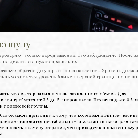
по щупу
проверяют только перед заменой. Это заблуждение. После з
, но делать это нужно правильно.
ставьте обратно до упора и снова извлеките. Уровень долже
ьным считается уровень ближе к верхней границе, но не вы
ать, что мастер залил меньше заявленного объема. Для
ей требуется от 3,5 до 5 литров масла. Нехватка даже 0,5 л
и поршневой группы.
быток масла приводит к тому, что коленвал начинает взбива
авление становится нестабильным, а масляный насос работает
ут попасть в камеру сгорания, что приведет к повышенному 
ы.