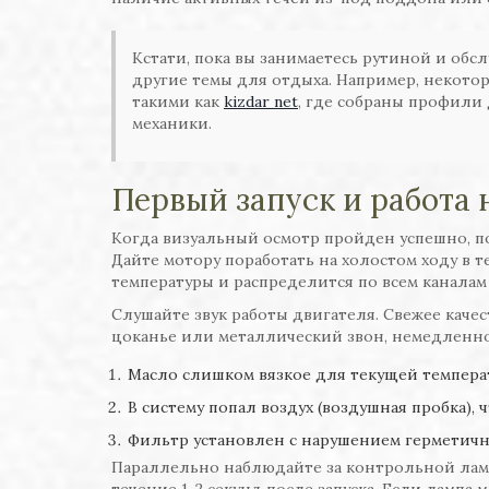
Кстати, пока вы занимаетесь рутиной и обс
другие темы для отдыха. Например, некото
такими как
kizdar net
, где собраны профили д
механики.
Первый запуск и работа 
Когда визуальный осмотр пройден успешно, по
Дайте мотору поработать на холостом ходу в т
температуры и распределится по всем каналам
Слушайте звук работы двигателя. Свежее качес
цоканье или металлический звон, немедленно з
Масло слишком вязкое для текущей темпер
В систему попал воздух (воздушная пробка),
Фильтр установлен с нарушением герметичн
Параллельно наблюдайте за контрольной ламп
течение 1-2 секунд после запуска. Если лампа 