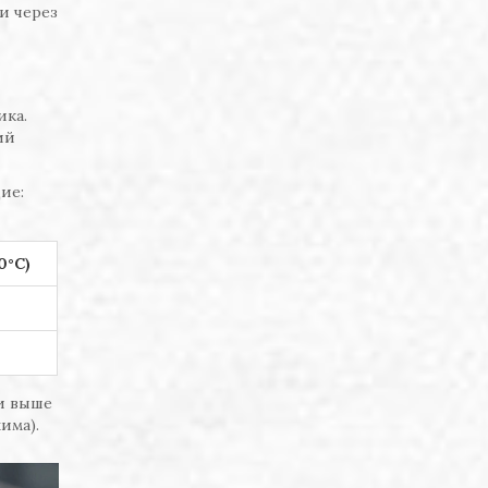
и через
ика.
ий
ие:
0°C)
и выше
има).