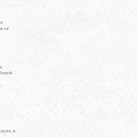
г,
я от
ы.
абочей
снуть в